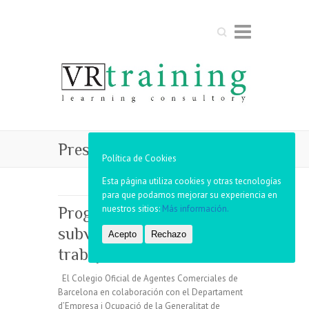
Buscar
Presentación
Política de Cookies
Esta página utiliza cookies y otras tecnologías
para que podamos mejorar su experiencia en
nuestros sitios:
Más información.
Programa 100%
subvencionado para
Acepto
Rechazo
trabajadores autónomos
El Colegio Oficial de Agentes Comerciales de
Barcelona en colaboración con el Departament
d’Empresa i Ocupació de la Generalitat de