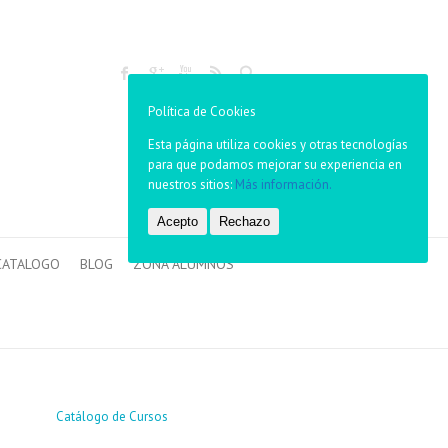
Buscar
Política de Cookies
Esta página utiliza cookies y otras tecnologías
para que podamos mejorar su experiencia en
nuestros sitios:
Más información.
Acepto
Rechazo
CATALOGO
BLOG
ZONA ALUMNOS
Catálogo de Cursos